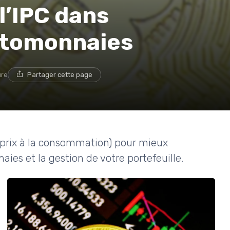
l’IPC dans
yptomonnaies
ure
Partager cette page
s prix à la consommation) pour mieux
es et la gestion de votre portefeuille.