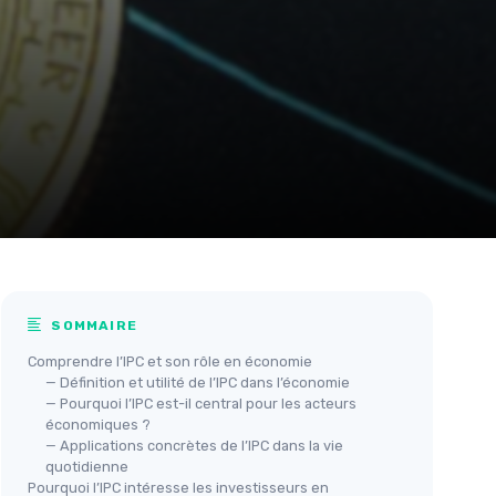
SOMMAIRE
Comprendre l’IPC et son rôle en économie
— Définition et utilité de l’IPC dans l’économie
— Pourquoi l’IPC est-il central pour les acteurs
économiques ?
— Applications concrètes de l’IPC dans la vie
quotidienne
Pourquoi l’IPC intéresse les investisseurs en