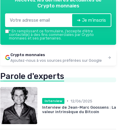
Crypto monnaies
➔ Je m'inscris
*
En remplissant ce formulaire, j’accepte d’être
contacté(e) à des fins commerciales par Crypto
monnaies et ses partenaires.
Crypto monnaies
Ajoutez-nous à vos sources préférées sur Google
Parole d'experts
•
12/06/2025
Interview
Interview de Jean-Marc Goossens : La
valeur intrinsèque du Bitcoin