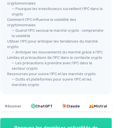
cryptomonnaies
— Pourquoi les investisseurs surveillent l’IPC dans la
crypto
Comment l’IPC influence la volatilité des
cryptomonnaies
— Quand l’IPC secoue le marché crypto : comprendre
la volatilité
Utiliser l’IPC pour anticiper les tendances du marché
crypto
— Anticiper les mouvements du marché grâce à l’IPC
Limites et précautions de l’IPC dans le contexte crypto
— Les précautions à prendre avec l’IPC dans le
secteur crypto
Ressources pour suivre l’IPC et les marchés crypto
— Outils et plateformes pour suivre l’IPC et les
marchés crypto
Résumer
ChatGPT
Claude
Mistral
Recevez les dernières actualités de