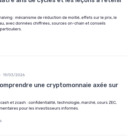
uatre ans de cycles et les leçons à retenir
alving : mécanisme de réduction de moitié, effets sur le prix, le
eau, avec données chiffrées, sources on-chain et conseils
articuliers.
•
19/03/2026
 comprendre une cryptomonnaie axée sur
cash et zcash : confidentialité, technologie, marché, cours ZEC,
entaires pour les investisseurs informés.
s