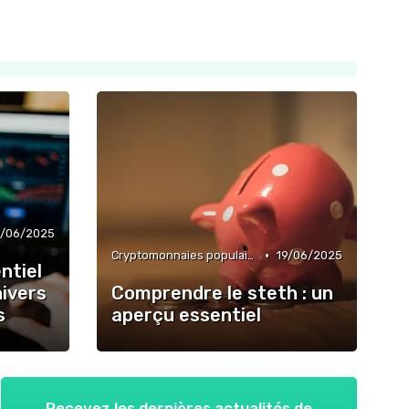
3/06/2025
•
Cryptomonnaies populaires
19/06/2025
ntiel
nivers
Comprendre le steth : un
s
aperçu essentiel
Recevez les dernières actualités de