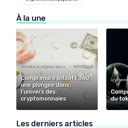
À la une
•
Histoire et origines des cryptomonnaies
10/09/2025
Comprendre bitsoft 360 :
une plongée dans
l'univers des
Compr
cryptomonnaies
du to
Les derniers articles