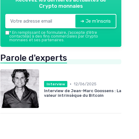
Crypto monnaies
➔ Je m'inscris
*
En remplissant ce formulaire, j’accepte d’être
contacté(e) à des fins commerciales par Crypto
monnaies et ses partenaires.
Parole d'experts
•
12/06/2025
Interview
Interview de Jean-Marc Goossens : La
valeur intrinsèque du Bitcoin