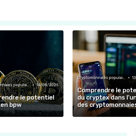
•
Cryptomonnaies populaires
1
•
Cryptomonnaies populaires
14/08/2025
Comprendre le pote
endre le potentiel
du cryptex dans l'u
ken bpw
des cryptomonnaie