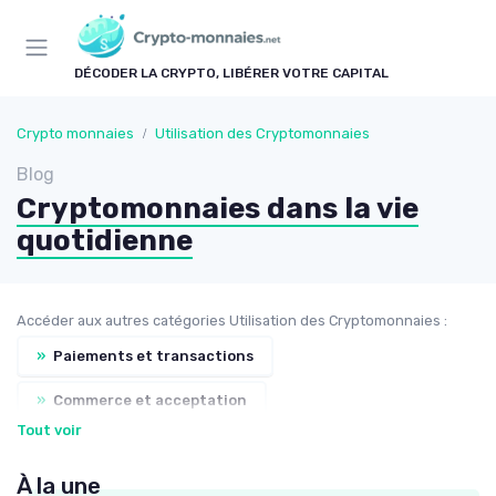
Panneau de gestion des cookies
DÉCODER LA CRYPTO, LIBÉRER VOTRE CAPITAL
Crypto monnaies
Utilisation des Cryptomonnaies
Blog
Cryptomonnaies dans la vie
quotidienne
Accéder aux autres catégories Utilisation des Cryptomonnaies :
»
Paiements et transactions
»
Commerce et acceptation
Tout voir
»
Projets et start-ups basés sur les cryptos
À la une
»
Impacts sociaux et économiques