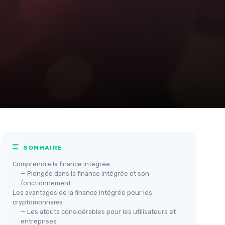
SOMMAIRE
Comprendre la finance intégrée
— Plongée dans la finance intégrée et son
fonctionnement
Les avantages de la finance intégrée pour les
cryptomonnaies
— Les atouts considérables pour les utilisateurs et
entreprises