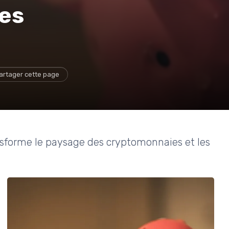
les
artager cette page
nsforme le paysage des cryptomonnaies et les