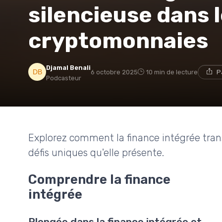
silencieuse dans 
cryptomonnaies
Djamal Benali
6 octobre 2025
10 min de lecture
P
Podcasteur
Explorez comment la finance intégrée tra
défis uniques qu'elle présente.
Comprendre la finance
intégrée