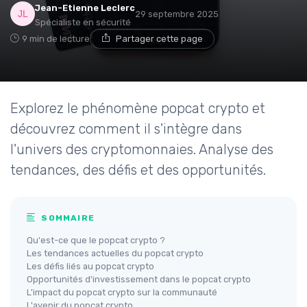
Jean-Etienne Leclerc
29 septembre 2025
Spécialiste en sécurité
9 min de lecture
Partager cette page
Explorez le phénomène popcat crypto et
découvrez comment il s'intègre dans
l'univers des cryptomonnaies. Analyse des
tendances, des défis et des opportunités.
SOMMAIRE
Qu'est-ce que le popcat crypto ?
Les tendances actuelles du popcat crypto
Les défis liés au popcat crypto
Opportunités d'investissement dans le popcat crypto
L'impact du popcat crypto sur la communauté
L'avenir du popcat crypto