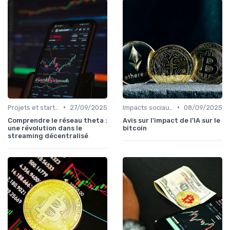
•
•
Projets et start-ups basés sur les cryptos
27/09/2025
Impacts sociaux et économiques
08/09/2025
Comprendre le réseau theta :
Avis sur l'impact de l'IA sur le
une révolution dans le
bitcoin
streaming décentralisé