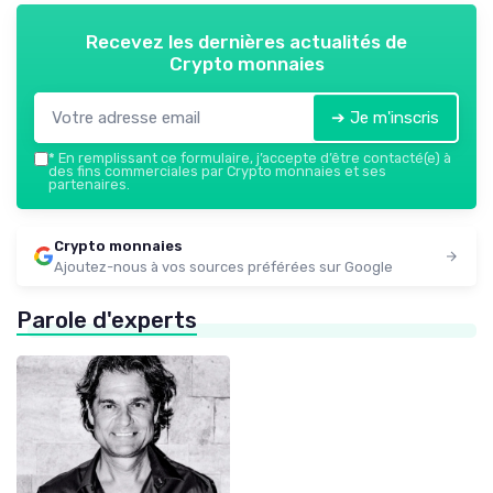
Recevez les dernières actualités de
Crypto monnaies
➔ Je m'inscris
*
En remplissant ce formulaire, j’accepte d’être contacté(e) à
des fins commerciales par Crypto monnaies et ses
partenaires.
Crypto monnaies
Ajoutez-nous à vos sources préférées sur Google
Parole d'experts