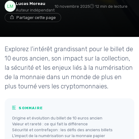
Lucas Moreau
10 novembre 2025
12 min de lecture
Auteur indépendant
Partager cette page
Explorez l'intérêt grandissant pour le billet de
10 euros ancien, son impact sur la collection,
la sécurité et les enjeux liés à la numérisation
de la monnaie dans un monde de plus en
plus tourné vers les cryptomonnaies.
SOMMAIRE
Origine et évolution du billet de 10 euros ancien
Valeur et rareté : ce qui fait la différence
Sécurité et contrefaçon : les défis des anciens billets
L’impact de la numérisation sur la monnaie papier