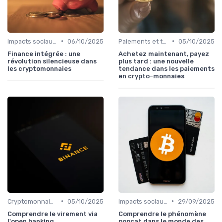
•
•
Impacts sociaux et économiques
06/10/2025
Paiements et transactions
05/10/2025
Finance intégrée : une
Achetez maintenant, payez
révolution silencieuse dans
plus tard : une nouvelle
les cryptomonnaies
tendance dans les paiements
en crypto-monnaies
•
•
Cryptomonnaies dans la vie quotidienne
05/10/2025
Impacts sociaux et économiques
29/09/2025
Comprendre le virement via
Comprendre le phénomène
l'open banking
popcat dans le monde des