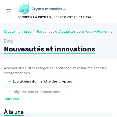
Panneau de gestion des cookies
DÉCODER LA CRYPTO, LIBÉRER VOTRE CAPITAL
Crypto monnaies
Tendances et Actualités dans les cryptomonnaie
Blog
Nouveautés et innovations
Accéder aux autres catégories Tendances et Actualités dans les
cryptomonnaies :
»
Évolutions du marché des cryptos
»
Régulations et législations
Tout voir
»
Analyses de marché
À la une
»
Prévisions et perspectives