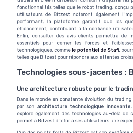
traders et créent un besoin constant d'ajuster les p
fonctionnalités telles que le robot trading, conçu
utilisateurs de Bitzest noteront également l'imp
performant, la plateforme garantit que les que
efficacement, contribuant à la confiance utilisat
Enfin, consulter des avis clients permettra de 
essentiels pour cerner les forces et faibless
technologiques, comme
le potentiel de Stafi
, pour
telles que Bitzest pour répondre aux attentes crois
Technologies sous-jacentes : 
Une architecture robuste pour le trad
Dans le monde en constante évolution du trading 
par son
architecture technologique innovante
,
explore également des technologies au-delà de ce
permet à Bitzest d'offrir à ses utilisateurs une expé
L'un des points forts de Bitzest est son
système d