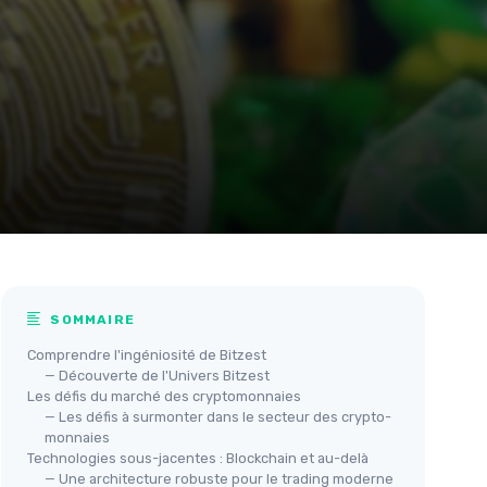
SOMMAIRE
Comprendre l'ingéniosité de Bitzest
— Découverte de l'Univers Bitzest
Les défis du marché des cryptomonnaies
— Les défis à surmonter dans le secteur des crypto-
monnaies
Technologies sous-jacentes : Blockchain et au-delà
— Une architecture robuste pour le trading moderne