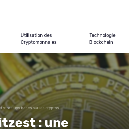
Utilisation des
Technologie
Cryptomonnaies
Blockchain
et start-ups basés sur les cryptos
itzest : une