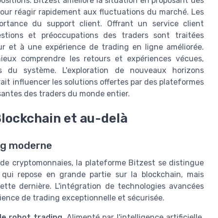
ositions. Bitzest améliore la situation en proposant des
 pour réagir rapidement aux fluctuations du marché. Les
ortance du support client. Offrant un service client
stions et préoccupations des traders sont traitées
eur et à une expérience de trading en ligne améliorée.
mieux comprendre les retours et expériences vécues,
es du système. L'exploration de nouveaux horizons
rait influencer les solutions offertes par des plateformes
santes des traders du monde entier.
Blockchain et au-delà
ing moderne
de cryptomonnaies, la plateforme Bitzest se distingue
 qui repose en grande partie sur la blockchain, mais
tte dernière. L'intégration de technologies avancées
rience de trading exceptionnelle et sécurisée.
e robot trading
. Alimenté par l'intelligence artificielle,