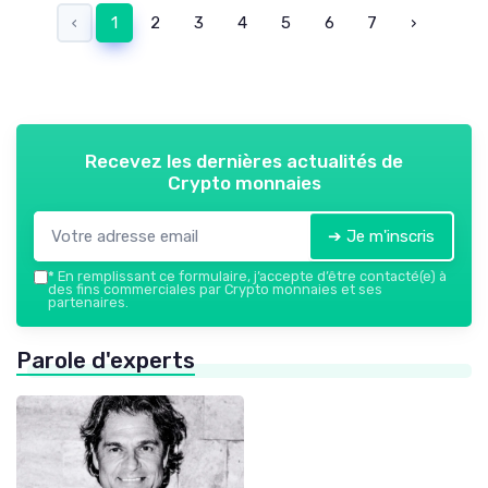
‹
1
2
3
4
5
6
7
›
Recevez les dernières actualités de
Crypto monnaies
➔ Je m'inscris
*
En remplissant ce formulaire, j’accepte d’être contacté(e) à
des fins commerciales par Crypto monnaies et ses
partenaires.
Parole d'experts