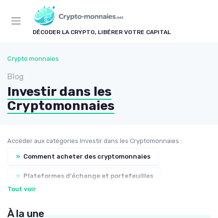
Panneau de gestion des cookies
DÉCODER LA CRYPTO, LIBÉRER VOTRE CAPITAL
Crypto monnaies
Blog
Investir dans les
Cryptomonnaies
Accéder aux catégories Investir dans les Cryptomonnaies :
»
Comment acheter des cryptomonnaies
»
Plateformes d'échange et portefeuilles
Tout voir
»
Stratégies d'investissement
À la une
»
Risques et gestion de portefeuille