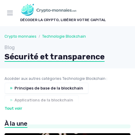
Panneau de gestion des cookies
DÉCODER LA CRYPTO, LIBÉRER VOTRE CAPITAL
Crypto monnaies
Technologie Blockchain
Blog
Sécurité et transparence
Accéder aux autres catégories Technologie Blockchain :
»
Principes de base de la blockchain
»
Applications de la blockchain
Tout voir
»
Développements futurs
À la une
»
Blockchain et industries