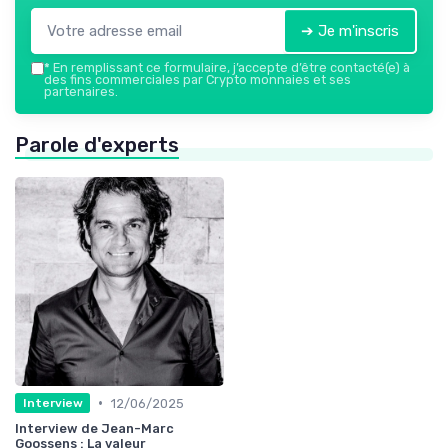
➔ Je m'inscris
*
En remplissant ce formulaire, j’accepte d’être contacté(e) à
des fins commerciales par Crypto monnaies et ses
partenaires.
Parole d'experts
•
12/06/2025
Interview
Interview de Jean-Marc
Goossens : La valeur