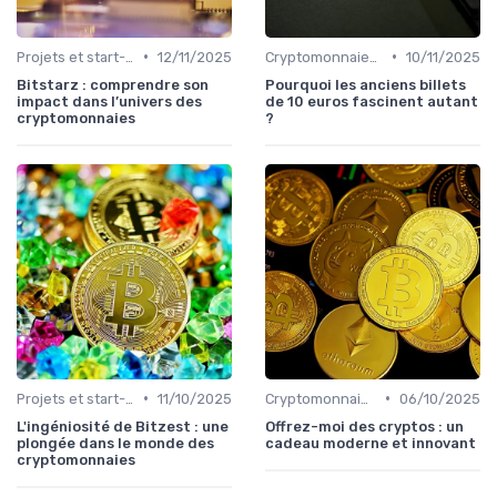
•
•
Projets et start-ups basés sur les cryptos
12/11/2025
Cryptomonnaies dans la vie quotidienne
10/11/2025
Bitstarz : comprendre son
Pourquoi les anciens billets
impact dans l’univers des
de 10 euros fascinent autant
cryptomonnaies
?
•
•
Projets et start-ups basés sur les cryptos
11/10/2025
Cryptomonnaies dans la vie quotidienne
06/10/2025
L'ingéniosité de Bitzest : une
Offrez-moi des cryptos : un
plongée dans le monde des
cadeau moderne et innovant
cryptomonnaies