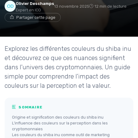
Olivier Deschamps
13 novembre 2025
12 min de lecture
Expert en ICO
Partager cette page
Explorez les différentes couleurs du shiba inu
et découvrez ce que ces nuances signifient
dans l'univers des cryptomonnaies. Un guide
simple pour comprendre l'impact des
couleurs sur la perception et la valeur.
SOMMAIRE
Origine et signification des couleurs du shiba inu
L’influence des couleurs sur la perception dans les
cryptomonnaies
Les couleurs du shiba inu comme outil de marketing