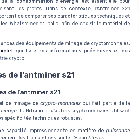
n de la
consommation d'énergie
est essentielle pour
misant les profits. Dans ce contexte, l'Antminer S21
mportant de comparer ses caractéristiques techniques et
s Whatsminer et Ipollo, afin de choisir le matériel de
formances des équipements de minage de cryptomonnaies,
mplet
qui livre des
informations précieuses
et des
trie crypto.
s de l'antminer s21
s de l'antminer s21
riel de minage de
crypto-monnaies
qui fait partie de la
minage
du
Bitcoin
et d'autres cryptomonnaies utilisant
es spécificités techniques robustes.
ne capacité impressionnante en matière de
puissance
acement les transactions sur le réseau
bitcoin
.