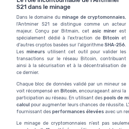
Le rôle incontournable de l'Antminer
S21 dans le minage
Dans le domaine du
minage de cryptomonnaies
,
l'Antminer S21 se distingue comme un acteur
majeur. Conçu par Bitmain, cet
asic miner
est
spécialement dédié à l'extraction de
Bitcoin
et
d'autres cryptos basées sur l'algorithme
SHA-256
.
Les
mineurs
utilisent cet outil pour valider les
transactions sur le réseau Bitcoin, contribuant
ainsi à la sécurisation et à la décentralisation de
ce dernier.
Chaque bloc de données validé par un mineur se
voit récompensé en
Bitcoin
, encourageant ainsi la
participation au réseau. En utilisant des
pools de m
calcul
pour augmenter leurs chances de réussite. L'
fournissant des
performances élevées
avec un re
Le minage de cryptomonnaies n’est pas seuleme