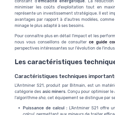
constant d'
efficacité énergétique
. La réductio
minimiser les coûts d'exploitation tout en maxi
représente un investissement stratégique. Il est i
avantages par rapport à d'autres modèles, comme le
minage le plus adapté à ses besoins.
Pour connaître plus en détail l'impact et les per
nous vous conseillons de consulter
ce guide co
perspectives intéressantes sur l'évolution de l'indus
Les caractéristiques technique
Caractéristiques techniques importante
L'Antminer S21, produit par Bitmain, est un maté
catégorie des
asic miners
. Conçu pour optimiser le
l'algorithme
sha
, cet équipement se distingue par s
Puissance de calcul :
L'Antminer S21 offre u
calcul
, permettant aux
mineurs
de traiter effic