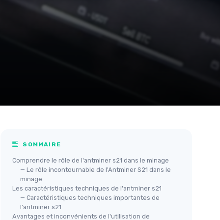
SOMMAIRE
Comprendre le rôle de l'antminer s21 dans le minage
— Le rôle incontournable de l'Antminer S21 dans le
minage
Les caractéristiques techniques de l'antminer s21
— Caractéristiques techniques importantes de
l'antminer s21
Avantages et inconvénients de l'utilisation de