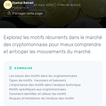
Djamal Benali
22 mars 2025
9 min de lecture
Podcasteur
Partager cette page
Explorez les motifs récurrents dans le marché
des cryptomonnaies pour mieux comprendre
et anticiper les mouvements du marché.
SOMMAIRE
Les bases des motifs dans les cryptomonnaies
Types de motifs : haussiers et baissiers
L'importance des motifs dans l'analyse technique
Motifs spécifiques aux cryptomonnaies
Comment identifier et utiliser les motifs
Risques et limitations de l'analyse des motifs