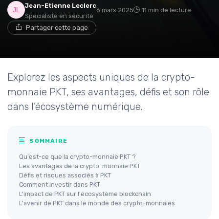
Jean-Etienne Leclerc
6 mars 2025
11 min de lecture
Spécialiste en sécurité
Partager cette page
Explorez les aspects uniques de la crypto-
monnaie PKT, ses avantages, défis et son rôle
dans l'écosystème numérique.
SOMMAIRE
Qu'est-ce que la crypto-monnaie PKT ?
Les avantages de la crypto-monnaie PKT
Défis et risques associés à PKT
Comment investir dans PKT
L'impact de PKT sur l'écosystème blockchain
L'avenir de PKT dans le monde des crypto-monnaies