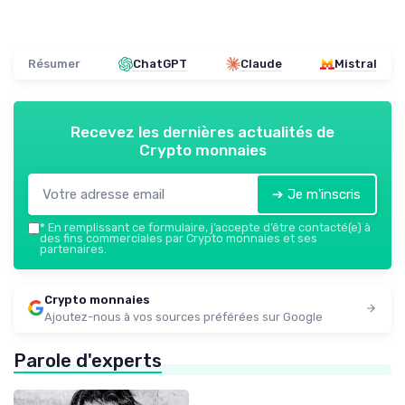
Résumer
ChatGPT
Claude
Mistral
Recevez les dernières actualités de
Crypto monnaies
➔ Je m'inscris
*
En remplissant ce formulaire, j’accepte d’être contacté(e) à
des fins commerciales par Crypto monnaies et ses
partenaires.
Crypto monnaies
Ajoutez-nous à vos sources préférées sur Google
Parole d'experts