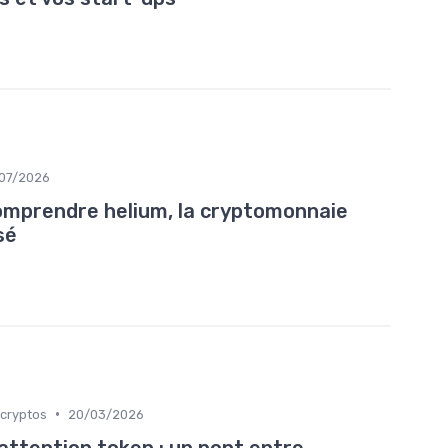
/07/2026
comprendre helium, la cryptomonnaie
sé
•
 cryptos
20/03/2026
attention token : un pont entre