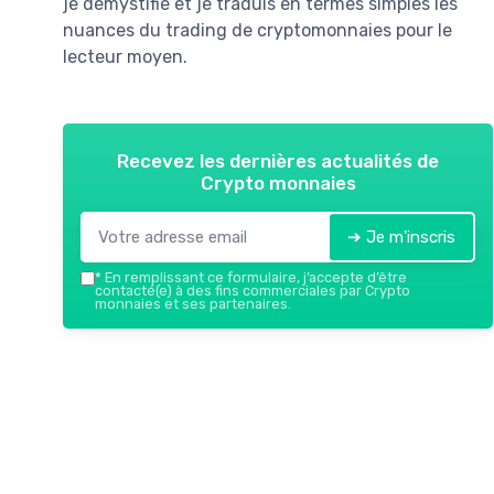
je démystifie et je traduis en termes simples les
nuances du trading de cryptomonnaies pour le
lecteur moyen.
Recevez les dernières actualités de
Crypto monnaies
➔ Je m'inscris
*
En remplissant ce formulaire, j’accepte d’être
contacté(e) à des fins commerciales par Crypto
monnaies et ses partenaires.