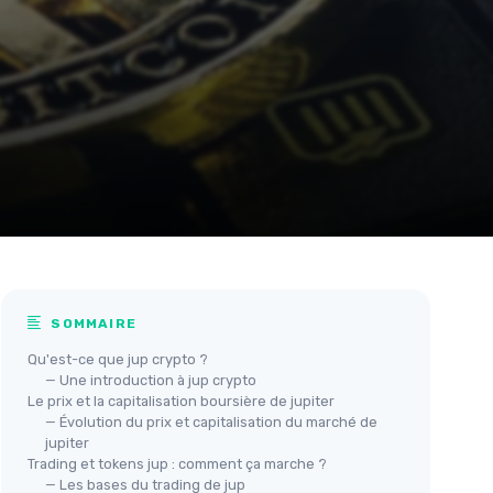
SOMMAIRE
Qu'est-ce que jup crypto ?
— Une introduction à jup crypto
Le prix et la capitalisation boursière de jupiter
— Évolution du prix et capitalisation du marché de
jupiter
Trading et tokens jup : comment ça marche ?
— Les bases du trading de jup