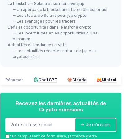
La blockchain Solana et son lien avec jup
— Un aperçu de la blockchain et son rôle essentiel
— Les atouts de Solana pour jup crypto
— Les avantages pour les traders
Défis et opportunités dans le marché crypto
— Les incertitudes et les opportunités qui se
dessinent
Actualités et tendances crypto
— Les actualités récentes autour de jup et la
cryptosphère
Résumer
ChatGPT
Claude
Mistral
Recevez les dernières actualités de
Crypto monnaies
➔ Je m'inscris
*
En remplissant ce formulaire, j’accepte d’être