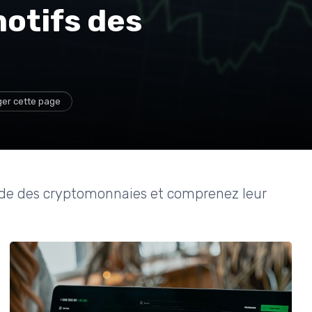
otifs des
ger cette page
onde des cryptomonnaies et comprenez leur