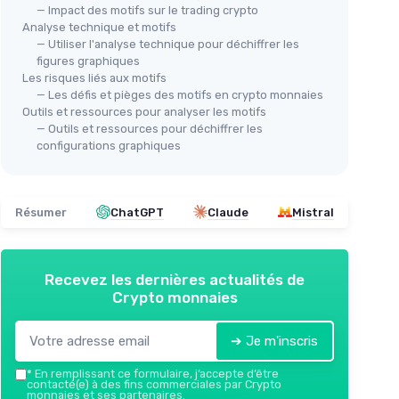
— Impact des motifs sur le trading crypto
Analyse technique et motifs
— Utiliser l'analyse technique pour déchiffrer les
figures graphiques
Les risques liés aux motifs
— Les défis et pièges des motifs en crypto monnaies
Outils et ressources pour analyser les motifs
— Outils et ressources pour déchiffrer les
configurations graphiques
Résumer
ChatGPT
Claude
Mistral
Recevez les dernières actualités de
Crypto monnaies
➔ Je m'inscris
*
En remplissant ce formulaire, j’accepte d’être
contacté(e) à des fins commerciales par Crypto
monnaies et ses partenaires.