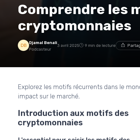
Comprendre les m
cryptomonnaies
Djamal Benali
3 avril 2025
9 min de lecture
Parta
Podcasteur
Explorez les motifs récurrents dans le m
impact sur le marché.
Introduction aux motifs des
cryptomonnaies