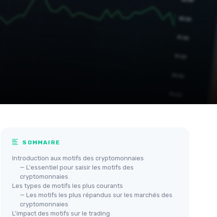
SOMMAIRE
Introduction aux motifs des cryptomonnaies
— L'essentiel pour saisir les motifs des
cryptomonnaies
Les types de motifs les plus courants
— Les motifs les plus répandus sur les marchés des
cryptomonnaies
L'impact des motifs sur le trading