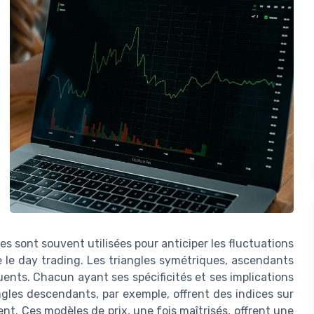
s sont souvent utilisées pour anticiper les fluctuations
e le day trading. Les triangles symétriques, ascendants
ents. Chacun ayant ses spécificités et ses implications
ngles descendants, par exemple, offrent des indices sur
nt. Ces modèles de prix, une fois maîtrisés, offrent une