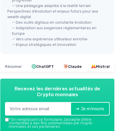
progresser
— Une pédagogie adaptée à la réalité terrain
Perspectives d’évolution et enjeux futurs pour axa
wealth digital
— Des outils digitaux en constante évolution
— Adaptation aux exigences réglementaires en
Europe
— Vers une expérience utilisateur enrichie
— Enjeux stratégiques et innovation
Résumer
ChatGPT
Claude
Mistral
Recevez les dernières actualités de
Crypto monnaies
➔ Je m'inscris
*
En remplissant ce formulaire, j’accepte d’être
contacté(e) à des fins commerciales par Crypto
monnaies et ses partenaires.