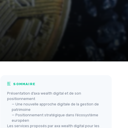
SOMMAIRE
Présentation d’axa wealth digital et de son
positionnement
— Une nouvelle approche digitale de la gestion de
patrimoine
— Positionnement stratégique dans l’écosystème
européen
Les services proposés par axa wealth digital pour les