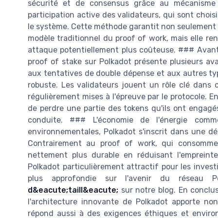
sécurité et de consensus grâce au mécanisme 
participation active des validateurs, qui sont choi
le système. Cette méthode garantit non seulement 
modèle traditionnel du proof of work, mais elle r
attaque potentiellement plus coûteuse. ### Avan
proof of stake sur Polkadot présente plusieurs avan
aux tentatives de double dépense et aux autres ty
robuste. Les validateurs jouent un rôle clé dans 
régulièrement mises à l'épreuve par le protocole. E
de perdre une partie des tokens qu'ils ont engagés
conduite. ### L'économie de l'énergie comm
environnementales, Polkadot s'inscrit dans une d
Contrairement au proof of work, qui consomme 
nettement plus durable en réduisant l'empreinte
Polkadot particulièrement attractif pour les inves
plus approfondie sur l'avenir du réseau P
d&eacute;taill&eacute;
sur notre blog. En conclu
l'architecture innovante de Polkadot apporte no
répond aussi à des exigences éthiques et envir