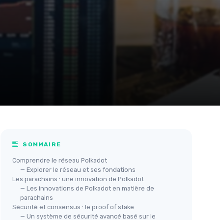
SOMMAIRE
Comprendre le réseau Polkadot
— Explorer le réseau et ses fondations
Les parachains : une innovation de Polkadot
— Les innovations de Polkadot en matière de
parachains
Sécurité et consensus : le proof of stake
— Un système de sécurité avancé basé sur le