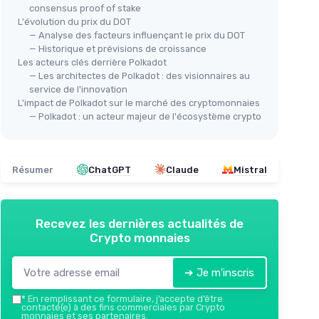
consensus proof of stake
L'évolution du prix du DOT
— Analyse des facteurs influençant le prix du DOT
— Historique et prévisions de croissance
Les acteurs clés derrière Polkadot
— Les architectes de Polkadot : des visionnaires au
service de l'innovation
L'impact de Polkadot sur le marché des cryptomonnaies
— Polkadot : un acteur majeur de l'écosystème crypto
Résumer
ChatGPT
Claude
Mistral
Recevez les dernières actualités de
Crypto monnaies
➔ Je m'inscris
*
En remplissant ce formulaire, j’accepte d’être
contacté(e) à des fins commerciales par Crypto
monnaies et ses partenaires.