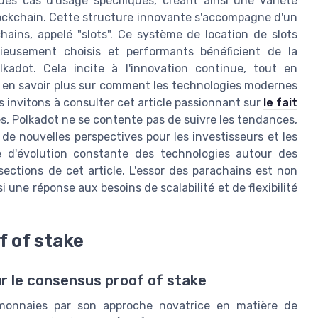
es cas d'usage spécifiques, créant ainsi une variété
lockchain. Cette structure innovante s'accompagne d'un
ains, appelé "slots". Ce système de location de slots
cieusement choisis et performants bénéficient de la
lkadot. Cela incite à l'innovation continue, tout en
r en savoir plus sur comment les technologies modernes
 invitons à consulter cet article passionnant sur
le fait
es, Polkadot ne se contente pas de suivre les tendances,
 de nouvelles perspectives pour les investisseurs et les
 d'évolution constante des technologies autour des
ections de cet article. L'essor des parachains est non
une réponse aux besoins de scalabilité et de flexibilité
f of stake
r le consensus proof of stake
omonnaies par son approche novatrice en matière de