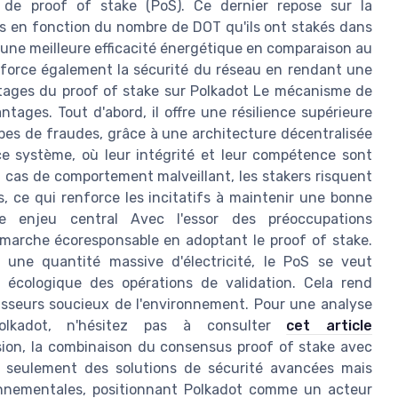
de proof of stake (PoS). Ce dernier repose sur la
sis en fonction du nombre de DOT qu'ils ont stakés dans
une meilleure efficacité énergétique en comparaison au
enforce également la sécurité du réseau en rendant une
tages du proof of stake sur Polkadot Le mécanisme de
tages. Tout d'abord, il offre une résilience supérieure
pes de fraudes, grâce à une architecture décentralisée
ce système, où leur intégrité et leur compétence sont
n cas de comportement malveillant, les stakers risquent
, ce qui renforce les incitatifs à maintenir une bonne
e enjeu central Avec l'essor des préoccupations
émarche écoresponsable en adoptant le proof of stake.
une quantité massive d'électricité, le PoS se veut
 écologique des opérations de validation. Cela rend
tisseurs soucieux de l'environnement. Pour une analyse
olkadot, n'hésitez pas à consulter
cet article
sion, la combinaison du consensus proof of stake avec
n seulement des solutions de sécurité avancées mais
onnementales, positionnant Polkadot comme un acteur