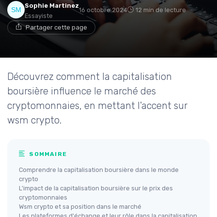
Sophie Martinez
16 octobre 2024
12 min de lecture
Essayiste
Partager cette page
Découvrez comment la capitalisation
boursière influence le marché des
cryptomonnaies, en mettant l'accent sur
wsm crypto.
SOMMAIRE
Comprendre la capitalisation boursière dans le monde
crypto
L'impact de la capitalisation boursière sur le prix des
cryptomonnaies
Wsm crypto et sa position dans le marché
Les plateformes d'échange et leur rôle dans la capitalisation