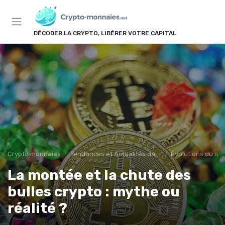
Panneau de gestion des cookies
DÉCODER LA CRYPTO, LIBÉRER VOTRE CAPITAL
Crypto monnaies
Tendances et Actualités dans les cryptomonnaies
Évolutions du ma
La montée et la chute des
bulles crypto : mythe ou
réalité ?