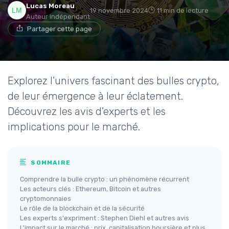
Lucas Moreau
19 novembre 2024
11 min de lecture
Auteur indépendant
Partager cette page
Explorez l'univers fascinant des bulles crypto,
de leur émergence à leur éclatement.
Découvrez les avis d'experts et les
implications pour le marché.
SOMMAIRE
Comprendre la bulle crypto : un phénomène récurrent
Les acteurs clés : Ethereum, Bitcoin et autres
cryptomonnaies
Le rôle de la blockchain et de la sécurité
Les experts s'expriment : Stephen Diehl et autres avis
L'impact sur le marché : prix, capitalisation boursière et plus