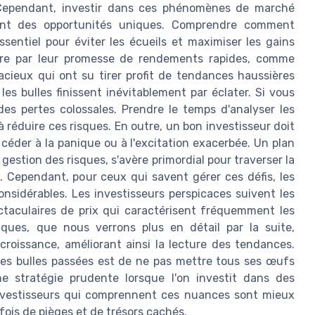
. Cependant, investir dans ces phénomènes de marché
ent des opportunités uniques. Comprendre comment
entiel pour éviter les écueils et maximiser les gains
duire par leur promesse de rendements rapides, comme
udacieux qui ont su tirer profit de tendances haussières
 les bulles finissent inévitablement par éclater. Si vous
es pertes colossales. Prendre le temps d'analyser les
éduire ces risques. En outre, un bon investisseur doit
céder à la panique ou à l'excitation exacerbée. Un plan
gestion des risques, s'avère primordial pour traverser la
. Cependant, pour ceux qui savent gérer ces défis, les
onsidérables. Les investisseurs perspicaces suivent les
taculaires de prix qui caractérisent fréquemment les
iques, que nous verrons plus en détail par la suite,
croissance, améliorant ainsi la lecture des tendances.
 des bulles passées est de ne pas mettre tous ses œufs
ne stratégie prudente lorsque l'on investit dans des
nvestisseurs qui comprennent ces nuances sont mieux
 fois de pièges et de trésors cachés.