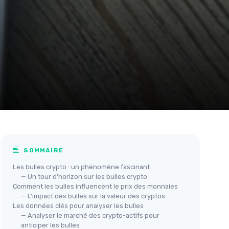
SOMMAIRE
Les bulles crypto : un phénomène fascinant
— Un tour d'horizon sur les bulles crypto
Comment les bulles influencent le prix des monnaies
— L'impact des bulles sur la valeur des cryptos
Les données clés pour analyser les bulles
— Analyser le marché des crypto-actifs pour
anticiper les bulles