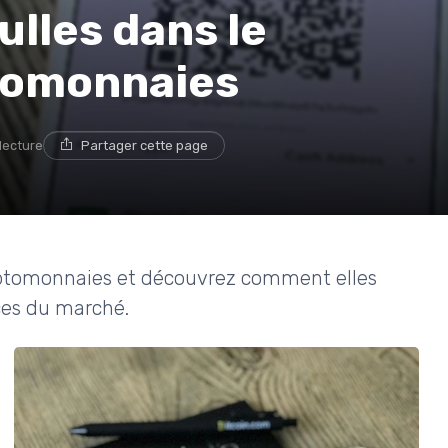
lles dans le
tomonnaies
 lecture
Partager cette page
ryptomonnaies et découvrez comment elles
nces du marché.