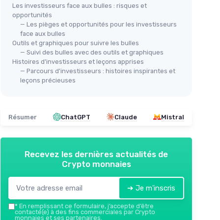
Les investisseurs face aux bulles : risques et
opportunités
— Les pièges et opportunités pour les investisseurs
face aux bulles
Outils et graphiques pour suivre les bulles
— Suivi des bulles avec des outils et graphiques
Histoires d'investisseurs et leçons apprises
— Parcours d'investisseurs : histoires inspirantes et
leçons précieuses
Résumer
ChatGPT
Claude
Mistral
Recevez les dernières actualités de
Crypto monnaies
➔ Je m'inscris
*
En remplissant ce formulaire, j’accepte d’être
contacté(e) à des fins commerciales par Crypto
monnaies et ses partenaires.