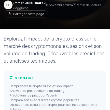
Emmanuelle Hoarau
11 novembre 2024
9 min de lecture
Vlogguese
Partager cette page
Explorez l'impact de la crypto Grass sur le
marché des cryptomonnaies, ses prix et son
volume de trading. Découvrez les prédictions
et analyses techniques.
SOMMAIRE
Comprendre la crypto Grass et son impact
Analyse du prix et volume de trading
Prédictions de prix pour l'avenir
Comparaison avec d'autres cryptos populaires
Utilisation du calculateur crypto pour des investissements
éclairés