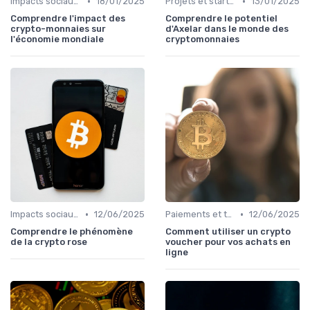
•
•
Impacts sociaux et économiques
18/01/2025
Projets et start-ups basés sur les cryptos
13/01/2025
Comprendre l'impact des
Comprendre le potentiel
crypto-monnaies sur
d'Axelar dans le monde des
l'économie mondiale
cryptomonnaies
•
•
Impacts sociaux et économiques
12/06/2025
Paiements et transactions
12/06/2025
Comprendre le phénomène
Comment utiliser un crypto
de la crypto rose
voucher pour vos achats en
ligne