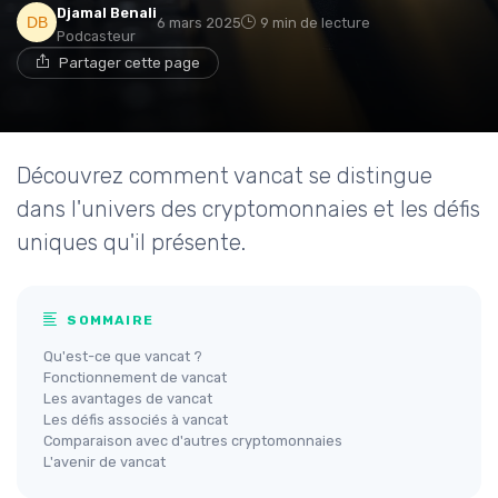
Djamal Benali
6 mars 2025
9 min de lecture
Podcasteur
Partager cette page
Découvrez comment vancat se distingue
dans l'univers des cryptomonnaies et les défis
uniques qu'il présente.
SOMMAIRE
Qu'est-ce que vancat ?
Fonctionnement de vancat
Les avantages de vancat
Les défis associés à vancat
Comparaison avec d'autres cryptomonnaies
L'avenir de vancat