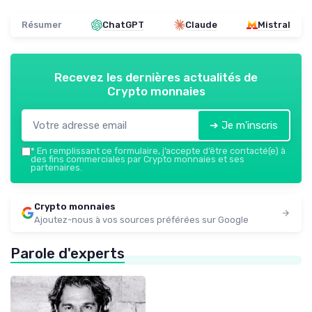
Résumer
ChatGPT
Claude
Mistral
Recevez les dernières actualités de
Crypto monnaies
➔ Je m'inscris
*
En remplissant ce formulaire, j’accepte d’être contacté(e) à
des fins commerciales par Crypto monnaies et ses
partenaires.
Crypto monnaies
Ajoutez-nous à vos sources préférées sur Google
Parole d'experts