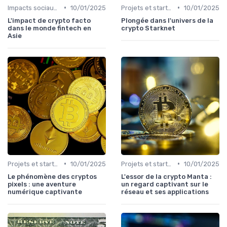
•
•
Impacts sociaux et économiques
10/01/2025
Projets et start-ups basés sur les cryptos
10/01/2025
L'impact de crypto facto
Plongée dans l'univers de la
dans le monde fintech en
crypto Starknet
Asie
•
•
Projets et start-ups basés sur les cryptos
10/01/2025
Projets et start-ups basés sur les cryptos
10/01/2025
Le phénomène des cryptos
L'essor de la crypto Manta :
pixels : une aventure
un regard captivant sur le
numérique captivante
réseau et ses applications