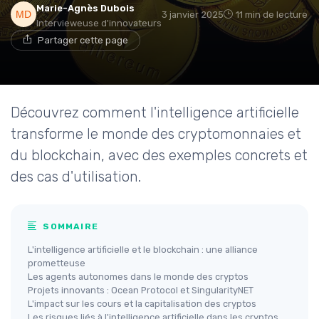
Marie-Agnès Dubois
3 janvier 2025
11 min de lecture
Intervieweuse d'innovateurs
Partager cette page
Découvrez comment l'intelligence artificielle
transforme le monde des cryptomonnaies et
du blockchain, avec des exemples concrets et
des cas d'utilisation.
SOMMAIRE
L'intelligence artificielle et le blockchain : une alliance
prometteuse
Les agents autonomes dans le monde des cryptos
Projets innovants : Ocean Protocol et SingularityNET
L'impact sur les cours et la capitalisation des cryptos
Les risques liés à l'intelligence artificielle dans les cryptos