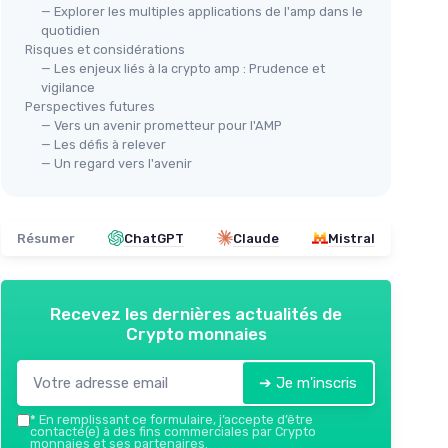
— Explorer les multiples applications de l'amp dans le
quotidien
Risques et considérations
— Les enjeux liés à la crypto amp : Prudence et
vigilance
Perspectives futures
— Vers un avenir prometteur pour l'AMP
— Les défis à relever
— Un regard vers l'avenir
Résumer
ChatGPT
Claude
Mistral
Recevez les dernières actualités de
Crypto monnaies
➔ Je m'inscris
*
En remplissant ce formulaire, j’accepte d’être
contacté(e) à des fins commerciales par Crypto
monnaies et ses partenaires.