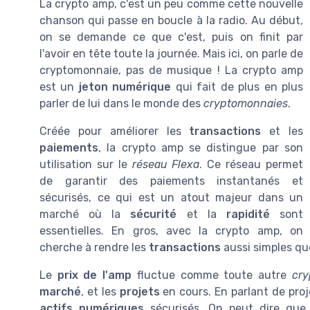
La crypto amp, c'est un peu comme cette nouvelle
chanson qui passe en boucle à la radio. Au début,
on se demande ce que c'est, puis on finit par
l'avoir en tête toute la journée. Mais ici, on parle de
cryptomonnaie, pas de musique ! La crypto amp
est un
jeton numérique
qui fait de plus en plus
parler de lui dans le monde des
cryptomonnaies
.
Créée pour améliorer les
transactions
et les
paiements
, la crypto amp se distingue par son
utilisation sur le
réseau Flexa
. Ce réseau permet
de garantir des paiements instantanés et
sécurisés, ce qui est un atout majeur dans un
marché où la
sécurité
et la
rapidité
sont
essentielles. En gros, avec la crypto amp, on
cherche à rendre les
transactions
aussi simples qu
Le
prix de l'amp
fluctue comme toute autre
cr
marché
, et les
projets
en cours. En parlant de proj
actifs numériques
sécurisés. On peut dire que 