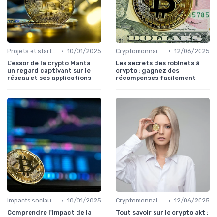
•
•
Projets et start-ups basés sur les cryptos
10/01/2025
Cryptomonnaies dans la vie quotidienne
12/06/2025
L'essor de la crypto Manta :
Les secrets des robinets à
un regard captivant sur le
crypto : gagnez des
réseau et ses applications
récompenses facilement
•
•
Impacts sociaux et économiques
10/01/2025
Cryptomonnaies dans la vie quotidienne
12/06/2025
Comprendre l'impact de la
Tout savoir sur le crypto akt :