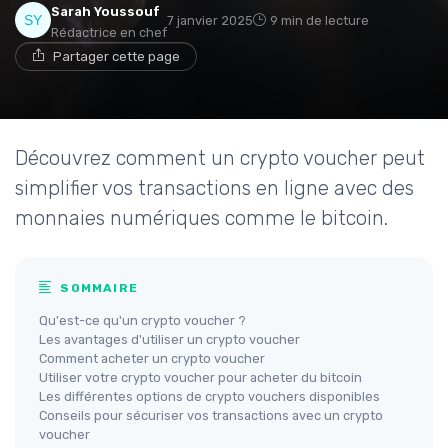
Sarah Youssouf
7 janvier 2025
9 min de lecture
Rédactrice en chef
Partager cette page
Découvrez comment un crypto voucher peut
simplifier vos transactions en ligne avec des
monnaies numériques comme le bitcoin.
SOMMAIRE
Qu'est-ce qu'un crypto voucher ?
Les avantages d'utiliser un crypto voucher
Comment acheter un crypto voucher
Utiliser votre crypto voucher pour acheter du bitcoin
Les différentes options de crypto vouchers disponibles
Conseils pour sécuriser vos transactions avec un crypto
voucher