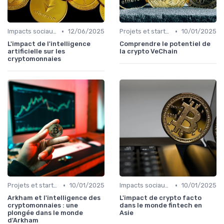
•
•
Impacts sociaux et économiques
12/06/2025
Projets et start-ups basés sur les cryptos
10/01/2025
L'impact de l'intelligence
Comprendre le potentiel de
artificielle sur les
la crypto VeChain
cryptomonnaies
•
•
Projets et start-ups basés sur les cryptos
10/01/2025
Impacts sociaux et économiques
10/01/2025
Arkham et l'intelligence des
L'impact de crypto facto
cryptomonnaies : une
dans le monde fintech en
plongée dans le monde
Asie
d'Arkham