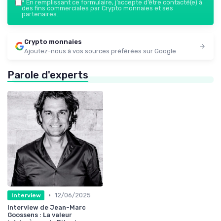
*
En remplissant ce formulaire, j’accepte d’être contacté(e) à
des fins commerciales par Crypto monnaies et ses
partenaires.
Crypto monnaies
Ajoutez-nous à vos sources préférées sur Google
Parole d'experts
•
12/06/2025
Interview
Interview de Jean-Marc
Goossens : La valeur