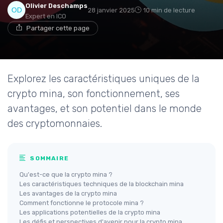
Olivier Deschamps
28 janvier 2025
10 min de lecture
Expert en ICO
Partager cette page
Explorez les caractéristiques uniques de la
crypto mina, son fonctionnement, ses
avantages, et son potentiel dans le monde
des cryptomonnaies.
SOMMAIRE
Qu'est-ce que la crypto mina ?
Les caractéristiques techniques de la blockchain mina
Les avantages de la crypto mina
Comment fonctionne le protocole mina ?
Les applications potentielles de la crypto mina
Les défis et perspectives d'avenir pour la crypto mina