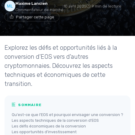
Maxime Lancien
10 avril 2025
9 min de lecture
Commentateur de marché
Partager cette page
Explorez les défis et opportunités liés à la
conversion d'EOS vers d'autres
cryptomonnaies. Découvrez les aspects
techniques et économiques de cette
transition.
SOMMAIRE
Qu'est-ce que l'EOS et pourquoi envisager une conversion ?
Les aspects techniques de la conversion d'EOS
Les défis économiques de la conversion
Les opportunités d'investissement