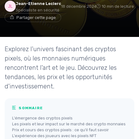
Jean-Etienne Leclerc
18 décembre 2024
10 min de lecture
Spécialiste en sécurité
Partager cette page
Explorez l'univers fascinant des cryptos
pixels, où les monnaies numériques
rencontrent l'art et le jeu. Découvrez les
tendances, les prix et les opportunités
d'investissement.
SOMMAIRE
L'émergence des cryptos pixels
Les pixels et leur impact sur le marché des crypto monnaies
Prix et cours des cryptos pixels : ce qu'il faut savoir
L'expérience des joueurs avec les pixels NFT