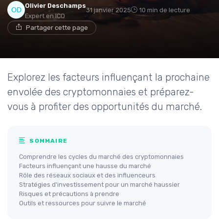
Olivier Deschamps
31 janvier 2025
10 min de lecture
Expert en ICO
Partager cette page
Explorez les facteurs influençant la prochaine
envolée des cryptomonnaies et préparez-
vous à profiter des opportunités du marché.
SOMMAIRE
Comprendre les cycles du marché des cryptomonnaies
Facteurs influençant une hausse du marché
Rôle des réseaux sociaux et des influenceurs
Stratégies d'investissement pour un marché haussier
Risques et précautions à prendre
Outils et ressources pour suivre le marché