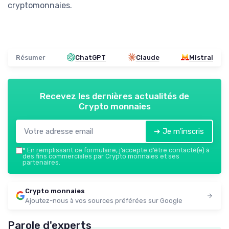
cryptomonnaies.
Résumer
ChatGPT
Claude
Mistral
Recevez les dernières actualités de
Crypto monnaies
➔ Je m'inscris
*
En remplissant ce formulaire, j’accepte d’être contacté(e) à
des fins commerciales par Crypto monnaies et ses
partenaires.
Crypto monnaies
Ajoutez-nous à vos sources préférées sur Google
Parole d'experts