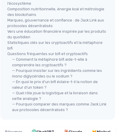
l’écosystème
Composition nutritionnelle, énergie kcal et métrologie
des blockchains
Marques, gouvernance et confiance : de Jack Link aux
protocoles décentralisés
Vers une éducation financière inspirée par les produits
du quotidien
Statistiques clés sur les cryptoactifs et la métaphore
bifi
Questions fréquentes sur bifi et cryptoactifs
— Comment la métaphore bifi aide-t-elle à
comprendre les cryptoactifs ?
— Pourquoi insister sur les ingrédients comme les
mono diglycérides ou le sodium ?
— En quoi le prix d’un bifi éclaire-t-il la notion de
valeur d’un token ?
— Quel rôle joue la logistique et la livraison dans
cette analogie ?
— Pourquoi comparer des marques comme Jack Link
aux protocoles décentralisés ?
Résumer
ChatGPT
Claude
Mistral