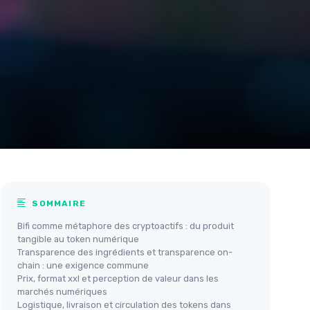
SOMMAIRE
Bifi comme métaphore des cryptoactifs : du produit
tangible au token numérique
Transparence des ingrédients et transparence on-
chain : une exigence commune
Prix, format xxl et perception de valeur dans les
marchés numériques
Logistique, livraison et circulation des tokens dans