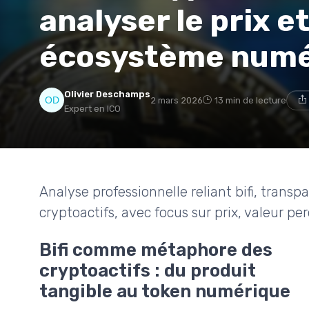
analyser le prix et
écosystème numé
Olivier Deschamps
2 mars 2026
13 min de lecture
Expert en ICO
Analyse professionnelle reliant bifi, tran
cryptoactifs, avec focus sur prix, valeur per
Bifi comme métaphore des
cryptoactifs : du produit
tangible au token numérique