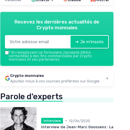
Recevez les dernières actualités de
Crypto monnaies
➔ Je m'inscris
*
En remplissant ce formulaire, j’accepte d’être
contacté(e) à des fins commerciales par Crypto
monnaies et ses partenaires.
Crypto monnaies
Ajoutez-nous à vos sources préférées sur Google
Parole d'experts
•
12/06/2025
Interview
Interview de Jean-Marc Goossens : La