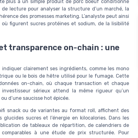
mite plus à un simple produit de porc boeuf conditionné
e de lecture pour analyser la structure d’un marché, la
hérence des promesses marketing. L’analyste peut ainsi
 où figurent sucres protéines et sodium, de la lisibilité
et transparence on-chain : une
doit indiquer clairement ses ingrédients, comme les mono
itrique ou le bois de hêtre utilisé pour le fumage. Cette
es données on-chain, où chaque transaction et chaque
Un investisseur sérieux attend la même rigueur qu’un
 ou d’une saucisse hot épicée.
 bifi snack ou de variantes au format roll, affichent des
es glucides sucres et l’énergie en kilocalories. Dans les
ublication de tableaux de répartition, de calendriers de
nt comparables à une étude de prix structurée. Pour