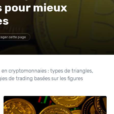
s pour mieux
es
tager cette page
g en cryptomonnaies : types de triangles,
es de trading basées sur les figures