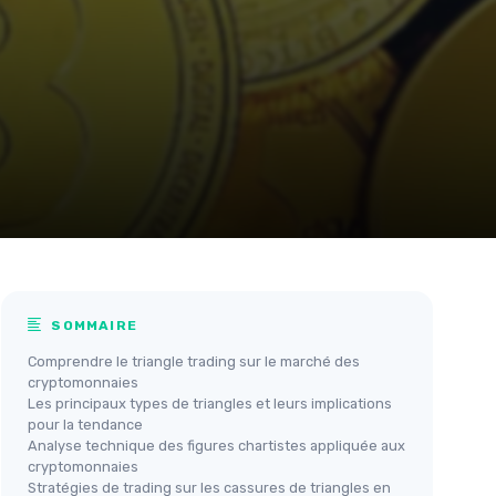
SOMMAIRE
Comprendre le triangle trading sur le marché des
cryptomonnaies
Les principaux types de triangles et leurs implications
pour la tendance
Analyse technique des figures chartistes appliquée aux
cryptomonnaies
Stratégies de trading sur les cassures de triangles en