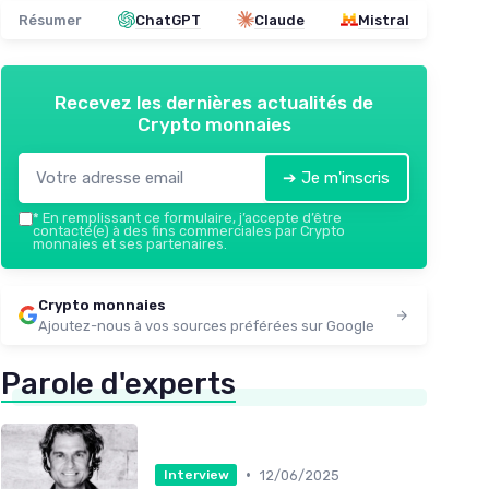
Résumer
ChatGPT
Claude
Mistral
Recevez les dernières actualités de
Crypto monnaies
➔ Je m'inscris
*
En remplissant ce formulaire, j’accepte d’être
contacté(e) à des fins commerciales par Crypto
monnaies et ses partenaires.
Crypto monnaies
Ajoutez-nous à vos sources préférées sur Google
Parole d'experts
•
12/06/2025
Interview