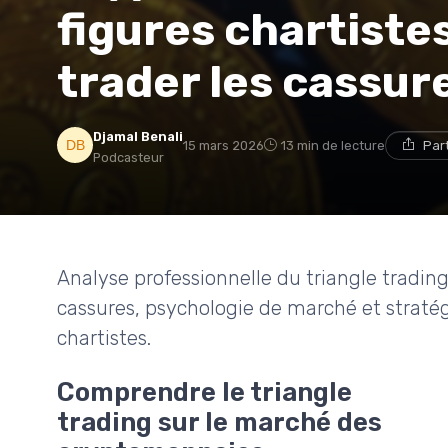
figures chartiste
trader les cassur
Djamal Benali
15 mars 2026
13 min de lecture
Par
Podcasteur
Analyse professionnelle du triangle tradin
cassures, psychologie de marché et stratégi
chartistes.
Comprendre le triangle
trading sur le marché des