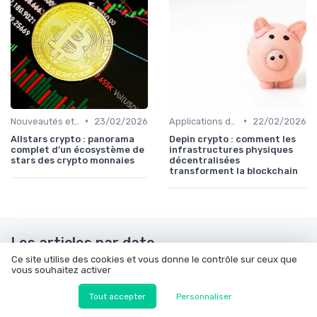
•
•
Nouveautés et innovations
23/02/2026
Applications de la blockchain
22/02/2026
Allstars crypto : panorama
Depin crypto : comment les
complet d’un écosystème de
infrastructures physiques
stars des crypto monnaies
décentralisées
transforment la blockchain
Les articles par date
Ce site utilise des cookies et vous donne le contrôle sur ceux que
Janvier 2024
Février 2024
vous souhaitez activer
Mars 2024
Juillet 2024
Tout accepter
Personnaliser
Septembre 2024
Octobre 2024