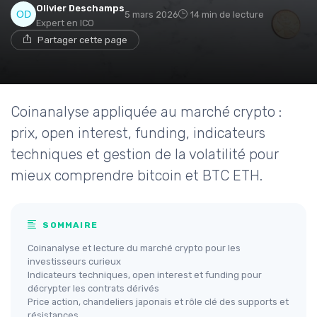
Olivier Deschamps
5 mars 2026
14 min de lecture
Expert en ICO
Partager cette page
Coinanalyse appliquée au marché crypto :
prix, open interest, funding, indicateurs
techniques et gestion de la volatilité pour
mieux comprendre bitcoin et BTC ETH.
SOMMAIRE
Coinanalyse et lecture du marché crypto pour les
investisseurs curieux
Indicateurs techniques, open interest et funding pour
décrypter les contrats dérivés
Price action, chandeliers japonais et rôle clé des supports et
résistances