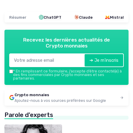
Résumer
ChatGPT
Claude
Mistral
Recevez les dernières actualités de
Crypto monnaies
➔ Je m'inscris
*
En remplissant ce formulaire, j’accepte d’être contacté(e) à
des fins commerciales par Crypto monnaies et ses
partenaires.
Crypto monnaies
Ajoutez-nous à vos sources préférées sur Google
Parole d'experts