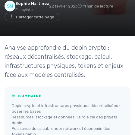
Sophie Martinez
22 février 2026
11 min de lecture
Essayiste
Partager cette page
Analyse approfondie du depin crypto :
réseaux décentralisés, stockage, calcul,
infrastructures physiques, tokens et enjeux
face aux modèles centralisés.
SOMMAIRE
Depin crypto et infrastructures physiques décentralisées :
poser les bases
Ressources, stockage et données : le rôle clé des projets
depin
Puissance de calcul, render network et économie des
tokens depin