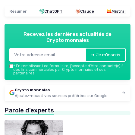
Résumer
ChatGPT
Claude
Mistral
Recevez les dernières actualités de
Crypto monnaies
➔ Je m'inscris
*
En remplissant ce formulaire, j’accepte d’être contacté(e) à
des fins commerciales par Crypto monnaies et ses
partenaires.
Crypto monnaies
Ajoutez-nous à vos sources préférées sur Google
Parole d'experts