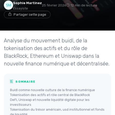
Sophie Martinez
25 février 2026
12 min de lecture
Essayiste
Partager cette page
Analyse du mouvement buidl, de la
tokenisation des actifs et du rôle de
BlackRock, Ethereum et Uniswap dans la
nouvelle finance numérique et décentralisée.
SOMMAIRE
Buidl comme nouvelle culture de la finance numérique
Tokenisation des actifs et rôle central de BlackRock
DeFi, Uniswap et nouvelle liquidité digitale pour les
investisseurs
Tokenisation du trésor américain, usd institutionnel et fonds
de liquidité