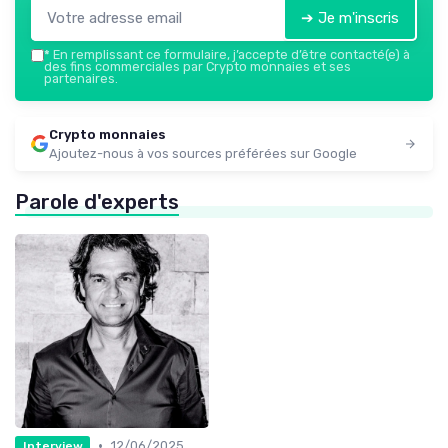
➔ Je m'inscris
*
En remplissant ce formulaire, j’accepte d’être contacté(e) à
des fins commerciales par Crypto monnaies et ses
partenaires.
Crypto monnaies
Ajoutez-nous à vos sources préférées sur Google
Parole d'experts
•
12/06/2025
Interview