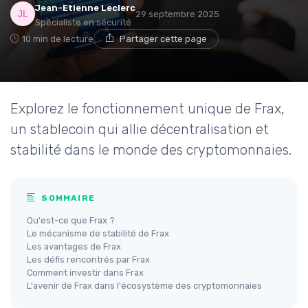
Jean-Etienne Leclerc
29 septembre 2025
Spécialiste en sécurité
10 min de lecture
Partager cette page
Explorez le fonctionnement unique de Frax,
un stablecoin qui allie décentralisation et
stabilité dans le monde des cryptomonnaies.
SOMMAIRE
Qu'est-ce que Frax ?
Le mécanisme de stabilité de Frax
Les avantages de Frax
Les défis rencontrés par Frax
Comment investir dans Frax
L'avenir de Frax dans l'écosystème des cryptomonnaies