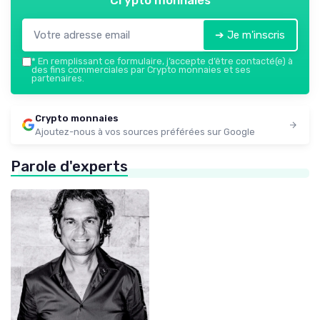
Crypto monnaies
➔ Je m'inscris
*
En remplissant ce formulaire, j’accepte d’être contacté(e) à
des fins commerciales par Crypto monnaies et ses
partenaires.
Crypto monnaies
Ajoutez-nous à vos sources préférées sur Google
Parole d'experts