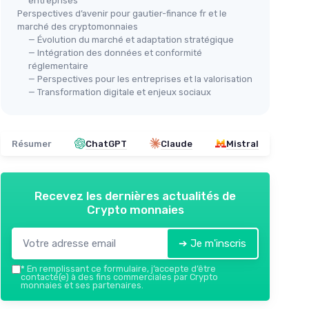
entreprises
Perspectives d’avenir pour gautier-finance fr et le
marché des cryptomonnaies
— Évolution du marché et adaptation stratégique
— Intégration des données et conformité
réglementaire
— Perspectives pour les entreprises et la valorisation
— Transformation digitale et enjeux sociaux
Résumer
ChatGPT
Claude
Mistral
Recevez les dernières actualités de
Crypto monnaies
➔ Je m'inscris
*
En remplissant ce formulaire, j’accepte d’être
contacté(e) à des fins commerciales par Crypto
monnaies et ses partenaires.