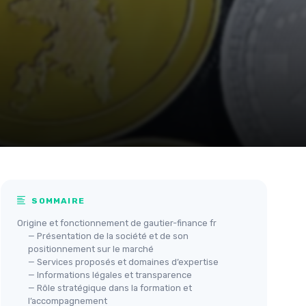
SOMMAIRE
Origine et fonctionnement de gautier-finance fr
— Présentation de la société et de son
positionnement sur le marché
— Services proposés et domaines d’expertise
— Informations légales et transparence
— Rôle stratégique dans la formation et
l’accompagnement