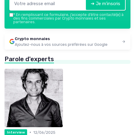
➔ Je m'inscris
*
En remplissant ce formulaire, j’accepte d’être contacté(e) à
des fins commerciales par Crypto monnaies et ses
partenaires.
Crypto monnaies
Ajoutez-nous à vos sources préférées sur Google
Parole d'experts
•
12/06/2025
Interview