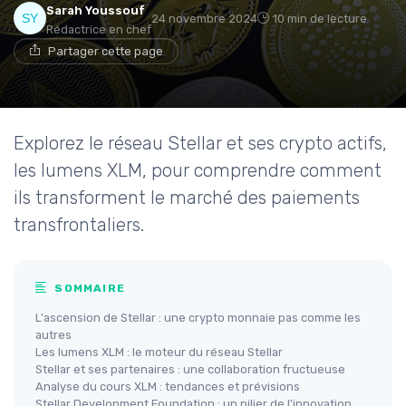
Sarah Youssouf
24 novembre 2024
10 min de lecture
Rédactrice en chef
Partager cette page
Explorez le réseau Stellar et ses crypto actifs,
les lumens XLM, pour comprendre comment
ils transforment le marché des paiements
transfrontaliers.
SOMMAIRE
L'ascension de Stellar : une crypto monnaie pas comme les
autres
Les lumens XLM : le moteur du réseau Stellar
Stellar et ses partenaires : une collaboration fructueuse
Analyse du cours XLM : tendances et prévisions
Stellar Development Foundation : un pilier de l'innovation