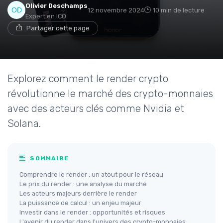
Olivier Deschamps
12 novembre 2024
10 min de lecture
Expert en ICO
Partager cette page
Explorez comment le render crypto
révolutionne le marché des crypto-monnaies
avec des acteurs clés comme Nvidia et
Solana.
SOMMAIRE
Comprendre le render : un atout pour le réseau
Le prix du render : une analyse du marché
Les acteurs majeurs derrière le render
La puissance de calcul : un enjeu majeur
Investir dans le render : opportunités et risques
L'avenir du render dans l'univers des crypto-monnaies