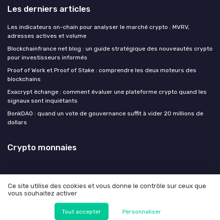
Les derniers articles
Les indicateurs on-chain pour analyser le marché crypto : MVRV,
adresses actives et volume
Blockchainfrance net blog : un guide stratégique des nouveautés crypto
pour investisseurs informés
Proof of Work et Proof of Stake : comprendre les deux moteurs des
blockchains
Exacrypt échange : comment évaluer une plateforme crypto quand les
signaux sont inquiétants
BonkDAO : quand un vote de gouvernance suffit à vider 20 millions de
dollars
Crypto monnaies
Ce site utilise des cookies et vous donne le contrôle sur ceux que
vous souhaitez activer
Mentions légales
Politique de confidentialité
© Crypto monnaies 2026
Tout accepter
Personnaliser