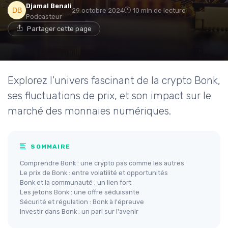
Djamal Benali
29 octobre 2024
10 min de lecture
Podcasteur
Partager cette page
Explorez l'univers fascinant de la crypto Bonk,
ses fluctuations de prix, et son impact sur le
marché des monnaies numériques.
SOMMAIRE
Comprendre Bonk : une crypto pas comme les autres
Le prix de Bonk : entre volatilité et opportunités
Bonk et la communauté : un lien fort
Les jetons Bonk : une offre séduisante
Sécurité et régulation : Bonk à l'épreuve
Investir dans Bonk : un pari sur l'avenir