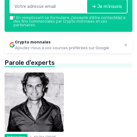
➔ Je m'inscris
*
En remplissant ce formulaire, j’accepte d’être contacté(e) à
des fins commerciales par Crypto monnaies et ses
partenaires.
Crypto monnaies
Ajoutez-nous à vos sources préférées sur Google
Parole d'experts
•