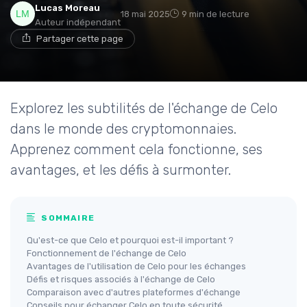
Lucas Moreau
18 mai 2025
9 min de lecture
Auteur indépendant
Partager cette page
Explorez les subtilités de l'échange de Celo
dans le monde des cryptomonnaies.
Apprenez comment cela fonctionne, ses
avantages, et les défis à surmonter.
SOMMAIRE
Qu'est-ce que Celo et pourquoi est-il important ?
Fonctionnement de l'échange de Celo
Avantages de l'utilisation de Celo pour les échanges
Défis et risques associés à l'échange de Celo
Comparaison avec d'autres plateformes d'échange
Conseils pour échanger Celo en toute sécurité