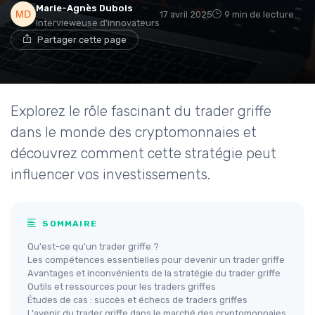
Marie-Agnès Dubois
17 avril 2025
9 min de lecture
Intervieweuse d'innovateurs
Partager cette page
Explorez le rôle fascinant du trader griffe
dans le monde des cryptomonnaies et
découvrez comment cette stratégie peut
influencer vos investissements.
SOMMAIRE
Qu'est-ce qu'un trader griffe ?
Les compétences essentielles pour devenir un trader griffe
Avantages et inconvénients de la stratégie du trader griffe
Outils et ressources pour les traders griffes
Études de cas : succès et échecs de traders griffes
L'avenir du trader griffe dans le marché des cryptomonnaies