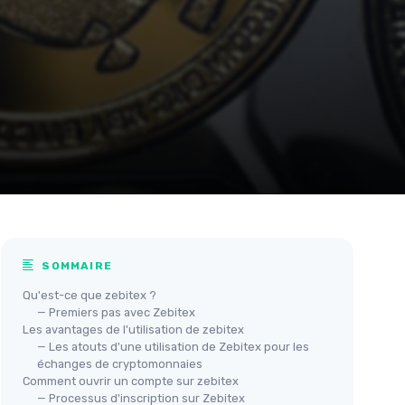
SOMMAIRE
Qu'est-ce que zebitex ?
— Premiers pas avec Zebitex
Les avantages de l'utilisation de zebitex
— Les atouts d'une utilisation de Zebitex pour les
échanges de cryptomonnaies
Comment ouvrir un compte sur zebitex
— Processus d'inscription sur Zebitex