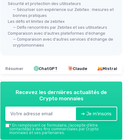
Sécurité et protection des utilisateurs
— Sécuriser son expérience sur Zebitex : mesures et
bonnes pratiques
Les défis et limites de zebitex
— Défis rencontrés par Zebitex et ses utilisateurs
Comparaison avec d'autres plateformes d'échange
— Comparaison avec d'autres services d'échange de
cryptomonnaies
Résumer
ChatGPT
Claude
Mistral
Recevez les dernières actualités de
Crypto monnaies
➔ Je m'inscris
*
En remplissant ce formulaire, j’accepte d’être
contacté(e) à des fins commerciales par Crypto
monnaies et ses partenaires.