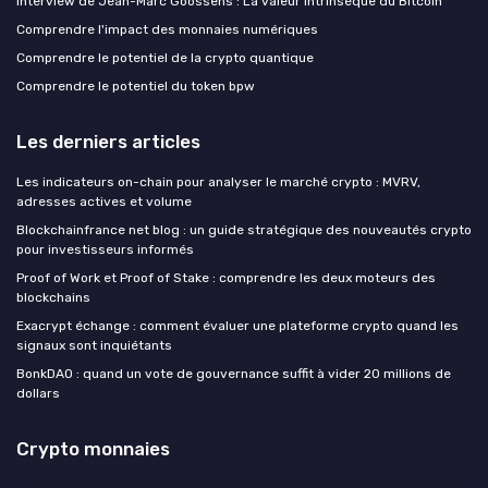
Interview de Jean-Marc Goossens : La valeur intrinsèque du Bitcoin
Comprendre l'impact des monnaies numériques
Comprendre le potentiel de la crypto quantique
Comprendre le potentiel du token bpw
Les derniers articles
Les indicateurs on-chain pour analyser le marché crypto : MVRV,
adresses actives et volume
Blockchainfrance net blog : un guide stratégique des nouveautés crypto
pour investisseurs informés
Proof of Work et Proof of Stake : comprendre les deux moteurs des
blockchains
Exacrypt échange : comment évaluer une plateforme crypto quand les
signaux sont inquiétants
BonkDAO : quand un vote de gouvernance suffit à vider 20 millions de
dollars
Crypto monnaies