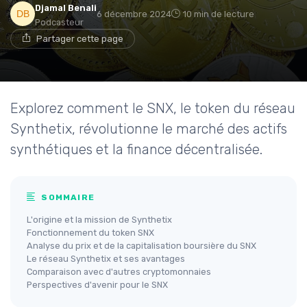
Djamal Benali
6 décembre 2024
10 min de lecture
Podcasteur
Partager cette page
Explorez comment le SNX, le token du réseau
Synthetix, révolutionne le marché des actifs
synthétiques et la finance décentralisée.
SOMMAIRE
L'origine et la mission de Synthetix
Fonctionnement du token SNX
Analyse du prix et de la capitalisation boursière du SNX
Le réseau Synthetix et ses avantages
Comparaison avec d'autres cryptomonnaies
Perspectives d'avenir pour le SNX