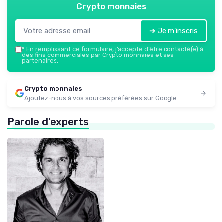
Crypto monnaies
➔ Je m'inscris
*
En remplissant ce formulaire, j’accepte d’être contacté(e) à
des fins commerciales par Crypto monnaies et ses
partenaires.
Crypto monnaies
Ajoutez-nous à vos sources préférées sur Google
Parole d'experts