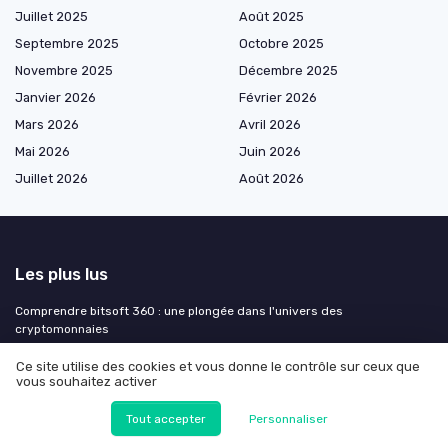
Juillet 2025
Août 2025
Septembre 2025
Octobre 2025
Novembre 2025
Décembre 2025
Janvier 2026
Février 2026
Mars 2026
Avril 2026
Mai 2026
Juin 2026
Juillet 2026
Août 2026
Les plus lus
Comprendre bitsoft 360 : une plongée dans l'univers des
cryptomonnaies
Interview de Jean-Marc Goossens : La valeur intrinsèque du Bitcoin
Ce site utilise des cookies et vous donne le contrôle sur ceux que
Comprendre l'impact des monnaies numériques
vous souhaitez activer
Comprendre le potentiel de la crypto quantique
Tout accepter
Personnaliser
Comprendre le potentiel du token bpw