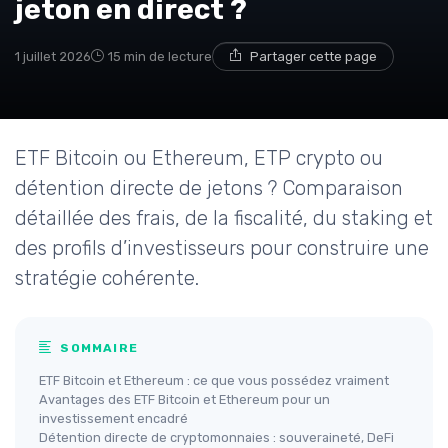
jeton en direct ?
1 juillet 2026
15 min de lecture
Partager cette page
ETF Bitcoin ou Ethereum, ETP crypto ou
détention directe de jetons ? Comparaison
détaillée des frais, de la fiscalité, du staking et
des profils d’investisseurs pour construire une
stratégie cohérente.
SOMMAIRE
ETF Bitcoin et Ethereum : ce que vous possédez vraiment
Avantages des ETF Bitcoin et Ethereum pour un
investissement encadré
Détention directe de cryptomonnaies : souveraineté, DeFi