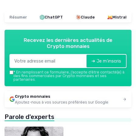
Résumer
ChatGPT
Claude
Mistral
Recevez les dernières actualités de
Crypto monnaies
➔ Je m'inscris
*
En remplissant ce formulaire, j’accepte d’être contacté(e) à
des fins commerciales par Crypto monnaies et ses
partenaires.
Crypto monnaies
Ajoutez-nous à vos sources préférées sur Google
Parole d'experts