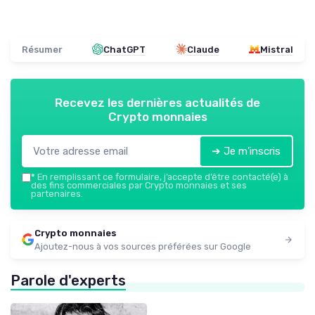
Résumer
ChatGPT
Claude
Mistral
Recevez les dernières actualités de
Crypto monnaies
➔ Je m'inscris
*
En remplissant ce formulaire, j’accepte d’être contacté(e) à
des fins commerciales par Crypto monnaies et ses
partenaires.
Crypto monnaies
Ajoutez-nous à vos sources préférées sur Google
Parole d'experts