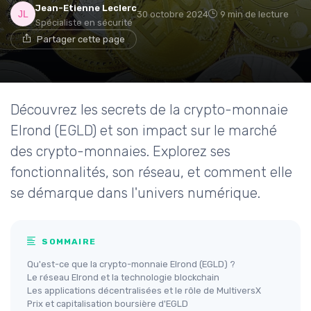
Jean-Etienne Leclerc
30 octobre 2024
9 min de lecture
Spécialiste en sécurité
Partager cette page
Découvrez les secrets de la crypto-monnaie
Elrond (EGLD) et son impact sur le marché
des crypto-monnaies. Explorez ses
fonctionnalités, son réseau, et comment elle
se démarque dans l'univers numérique.
SOMMAIRE
Qu'est-ce que la crypto-monnaie Elrond (EGLD) ?
Le réseau Elrond et la technologie blockchain
Les applications décentralisées et le rôle de MultiversX
Prix et capitalisation boursière d'EGLD